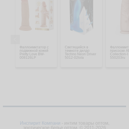
Фаллоимитатор с
Светящийся в
Фаллоимит
подвижной кожей
темноте дилдо
присоске 
Pretty Love BW-
Techno Neon Driver
Collection-I
008126LP
5012-02lola
550203ru
Инспирит Компани
- интим товары оптом,
эротическое белье оптом. © 2011-2026