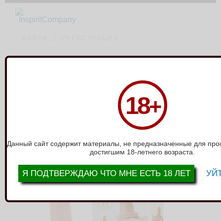
ВОЙТИ
РЕГИСТРАЦИЯ
Каталог
›
Фаллоимитаторы без мошонки
›
Фаллоимитатор с подвижной
18
+
кожей Pretty Love BW-008127LP-1
ФАЛЛОИМИТАТОР С ПОДВИЖНОЙ
КОЖЕЙ PRETTY LOVE BW-008127LP-1
Данный сайт содержит материалы, не предназначенные для про
достигшим 18-летнего возраста.
Я ПОДТВЕРЖДАЮ ЧТО МНЕ ЕСТЬ 18 ЛЕТ
УЙТ