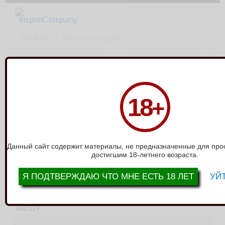
ВОЙТИ
РЕГИСТРАЦИЯ
Каталог
›
Перчатки
18
+
ПЕРЧАТКИ
выводить по:
12
24
36
Показать все
только в наличии
Данный сайт содержит материалы, не предназначенные для про
достигшим 18-летнего возраста.
сортировать:
Я ПОДТВЕРЖДАЮ ЧТО МНЕ ЕСТЬ 18 ЛЕТ
УЙТ
Артикул группы из выгрузки: 00-00000148
Всего товаров: 0
ФИЛЬТР