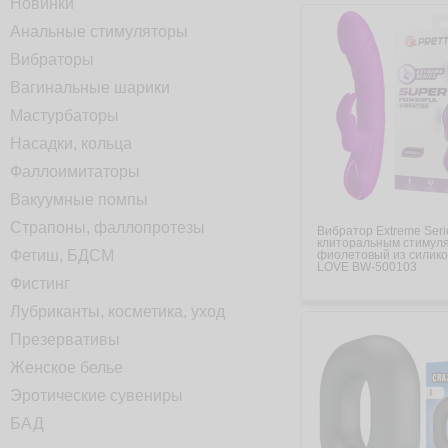
Новинки
Анальные стимуляторы
Вибраторы
Вагинальные шарики
Мастурбаторы
Насадки, кольца
Фаллоимитаторы
Вакуумные помпы
Страпоны, фаллопротезы
Вибратор Extreme Seri
клиторальным стимул
Фетиш, БДСМ
фиолетовый из силик
LOVE BW-500103
Фистинг
Лубриканты, косметика, уход
Презервативы
Женское белье
Эротические сувениры
БАД