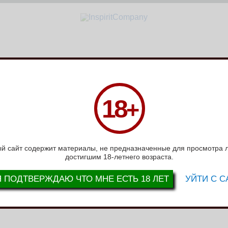
СЛОВИЯ РАБОТЫ
ВОПРОС-ОТВЕТ
ВАКАНСИИ
СЕРТИФИКАТЫ
Н
18
+
й сайт содержит материалы, не предназначенные для просмотра 
>
>>
7
8
9
10
достигшим 18-летнего возраста.
4
36
Показать все
Я ПОДТВЕРЖДАЮ ЧТО МНЕ ЕСТЬ 18 ЛЕТ
УЙТИ С С