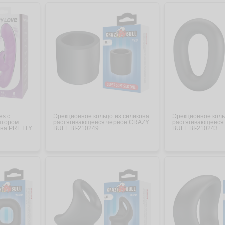
es с
Эрекционное кольцо из силикона
Эрекционное коль
ятором
растягивающееся черное CRAZY
растягивающееся
она PRETTY
BULL BI-210249
BULL BI-210243