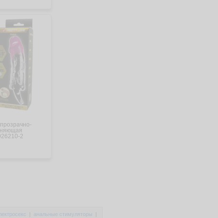
 прозрачно-
иняющая
026210-2
лектросекс
|
анальные стимуляторы
|