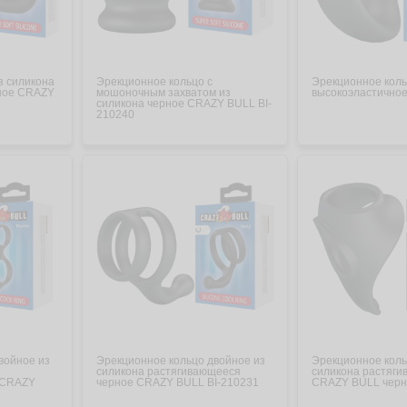
з силикона
Эрекционное кольцо с
Эрекционное коль
ное CRAZY
мошоночным захватом из
высокоэластичное
силикона черное CRAZY BULL BI-
210240
войное из
Эрекционное кольцо двойное из
Эрекционное коль
силикона растягивающееся
силикона растяг
 CRAZY
черное CRAZY BULL BI-210231
CRAZY BULL черн