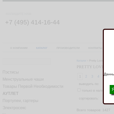
НАПИШИТЕ НАМ
+7 (495) 414-16-44
О КОМПАНИИ
КАТАЛОГ
ПРОИЗВОДИТЕЛИ
КОНТАКТЫ
У
Каталог
›
Pretty Love
PRETTY LOVE
Пэстисы
Данны
1
2
3
4
5
6
Менструальные чаши
выводить по:
12
2
Товары Первой Необходимости
только в наличии
АУТЛЕТ
сортировать:
Портупеи, гартеры
Электросекс
Всего товаров: 1427