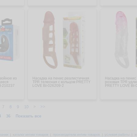
войное из
Насадка на пенис реалистичная
Насадка на пенис
щееся
TPR телесная с кольцом PRETTY
розовая TPR удл
I-210237
LOVE BI-026209-2
PRETTY LOVE BI-
>
>>
7
8
9
10
4
36
Показать все
пании
|
каталог интим товаров
|
производители интим товаров
|
условия работы
|
э