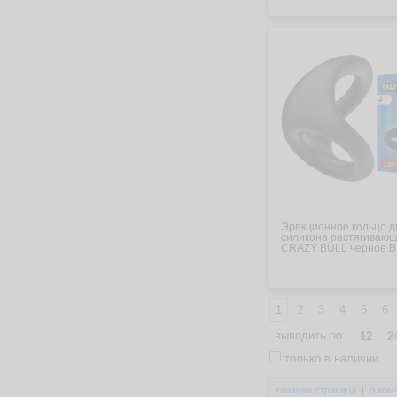
Эрекционное кольцо д
силикона растягиваю
CRAZY BULL черное B
1
2
3
4
5
6
выводить по:
12
2
только в наличии
главная страница
|
о ком