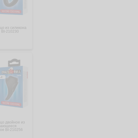
цо из силикона
 BI-210230
цо двойное из
ивающееся
ое BI-210256