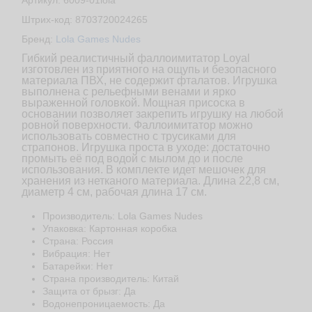
Артикул: 6009-01lola
Штрих-код: 8703720024265
Бренд:
Lola Games Nudes
Гибкий реалистичный фаллоимитатор Loyal
изготовлен из приятного на ощупь и безопасного
материала ПВХ, не содержит фталатов. Игрушка
выполнена с рельефными венами и ярко
выраженной головкой. Мощная присоска в
основании позволяет закрепить игрушку на любой
ровной поверхности. Фаллоимитатор можно
использовать совместно с трусиками для
страпонов. Игрушка проста в уходе: достаточно
промыть её под водой с мылом до и после
использования. В комплекте идет мешочек для
хранения из нетканого материала. Длина 22,8 см,
диаметр 4 см, рабочая длина 17 см.
Производитель: Lola Games Nudes
Упаковка: Картонная коробка
Страна: Россия
Вибрация: Нет
Батарейки: Нет
Страна производитель: Китай
Защита от брызг: Да
Водонепроницаемость: Да