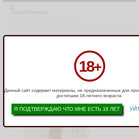
ВОЙТИ
РЕГИСТРАЦИЯ
Каталог
›
Фаллоимитаторы без мошонки
›
Фаллоимитатор мулат на
18
+
Присоске Nudes Loyal 6009-01lola
ФАЛЛОИМИТАТОР МУЛАТ НА
ПРИСОСКЕ NUDES LOYAL 6009-
01LOLA
Данный сайт содержит материалы, не предназначенные для про
достигшим 18-летнего возраста.
Я ПОДТВЕРЖДАЮ ЧТО МНЕ ЕСТЬ 18 ЛЕТ
УЙТ