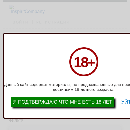
ВОЙТИ
РЕГИСТРАЦИЯ
Каталог
›
Ролевое белье
18
+
РОЛЕВОЕ БЕЛЬЕ
выводить по:
12
24
36
Показать все
только в наличии
Данный сайт содержит материалы, не предназначенные для про
достигшим 18-летнего возраста.
сортировать:
Я ПОДТВЕРЖДАЮ ЧТО МНЕ ЕСТЬ 18 ЛЕТ
УЙТ
Артикул группы из выгрузки: 00-00000140
Всего товаров: 1
ФИЛЬТР