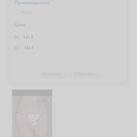
Производители
Flirt On
Цена
от
до