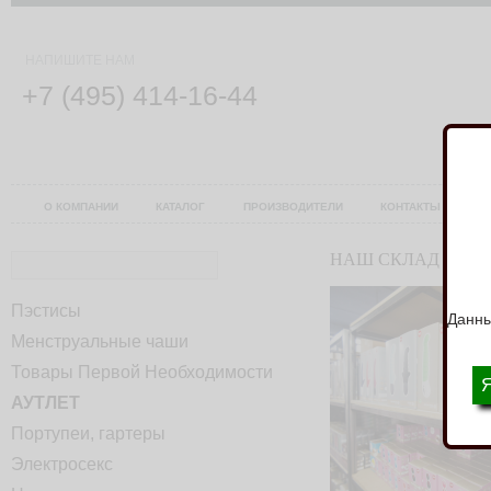
НАПИШИТЕ НАМ
+7 (495) 414-16-44
О КОМПАНИИ
КАТАЛОГ
ПРОИЗВОДИТЕЛИ
КОНТАКТЫ
У
НАШ СКЛАД
Пэстисы
Данны
Менструальные чаши
Товары Первой Необходимости
АУТЛЕТ
Портупеи, гартеры
Электросекс