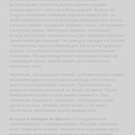
регуляторами. Начинать использование игрушек
рекомендуется с простых гибких изделий. Кольцо не
следует затягивать слишком сильно в первый раз: по
мере накопления опыта фиксацию можно делать жестче,
сильнее сжимая основание полового члена, что приведет
к его разбуханию. Некоторые мужчины используют
кольца для пениса исключительно для решения проблем
эректильной дисфункции. Но кольца и насадки на фаллос
– интересное приспособление для абсолютно здоровых
мужчин, способных похвастаться своими интимными
подвигами. Мягкие кольца могут захватывать мошонку,
стимулируя яички, задействовать дополнительные
эрогенные зоны.
Мужчинам, страдающим анемий, заболеваниями сердца,
не рекомендуется использовать кольца для полового
члена без консультации с врачом. Приспособление
можно оставлять на пенисе не более 30 минут. После
завершения полового акта зажим снимается. При
появлении бледности, онемения, необходимо сразу
удалить кольцо. Новички могут начать с 10 минут,
постепенно увеличивая время воздействия.
Кольца и насадки на фаллос
с осторожностью
комбинируются с презервативами. Жесткие элементы
могут повредить кондом. Неприятные ощущение могут
возникнуть, если кольцо зажмет волосы на половом