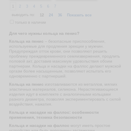
1
2
3
4
5
6
7
выводить по:
12
24
36
Показать все
только в наличии
Для чего нужны кольца на пенис?
Кольца на пенис
– безопасные приспособления,
используемые для продления эрекции у мужчин.
Предупреждая отток крови, они позволяют решить
проблему преждевременного семяизвержения, продлить
половой акт, доставив максимум удовольствия обоим
партнерам. Кольца и насадки на фаллос делают мужской
оргазм более насыщенным, позволяют испытать его
одновременно с партнершей.
Кольца на пенис
изготавливаются из металлов, мягких
эластичных материалов, силикона. Нерастягивающиеся
изделия идут в комплекте с аналогичными кольцами
разного диаметра, позволяя экспериментировать с силой
воздействия, нажатия.
Кольца и насадки на фаллос: особенности
применения, техника безопасности
Кольца и насадки на фаллос
могут иметь простое
устройство или быть дополнены застежками,