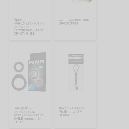
Эрекционное
Фаллоудлинитель
кольцо двойное из
BI-026280M
силикона
растягивающееся
CRAZY BULL
черное BI-210237
Набор из 2
Лассо на пенис
силиконовых
Pretty Love SM-
эрекционных колец
BL004
BAILE черные BI-
210153