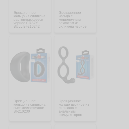
Эрекционное
Эрекционное
кольцо из силикона
кольцо с
растягивающееся
мошоночным
черное CRAZY
захватом из
BULL BI-210242
силикона черное
CRAZY BULL BI-
210240
Эрекционное
Эрекционное
кольцо из силикона
кольцо двойное из
высокоэластичное
силикона с
BI-210230
анальным
стимулятором
черное CRAZY
BULL BI-210232