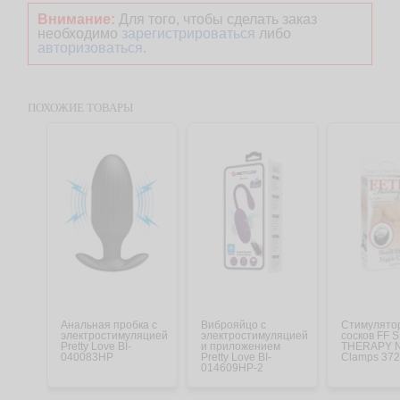
Внимание:
Для того, чтобы сделать заказ
необходимо
зарегистрироваться
либо
авторизоваться
.
ПОХОЖИЕ ТОВАРЫ
Анальная пробка с
Виброяйцо с
Стимулято
электростимуляцией
электростимуляцией
сосков FF
Pretty Love BI-
и приложением
THERAPY N
040083HP
Pretty Love BI-
Clamps 37
014609HP-2