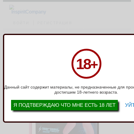
ВОЙТИ
РЕГИСТРАЦИЯ
Каталог
›
Электросекс
›
Электростимулятор Pretty Love BI-014609W-1
18
+
ЭЛЕКТРОСТИМУЛЯТОР PRETTY LOVE
BI-014609W-1
Данный сайт содержит материалы, не предназначенные для про
достигшим 18-летнего возраста.
Я ПОДТВЕРЖДАЮ ЧТО МНЕ ЕСТЬ 18 ЛЕТ
УЙТ