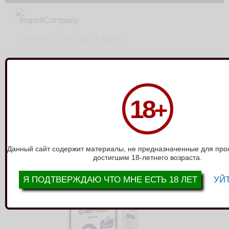
ВОЙТИ
РЕГИСТРАЦИЯ
Каталог
›
Электросекс
›
Виброяйцо с электростимуляцией и приложением
18
+
Pretty Love BI-014609HP-2
ВИБРОЯЙЦО С
ЭЛЕКТРОСТИМУЛЯЦИЕЙ И
ПРИЛОЖЕНИЕМ PRETTY LOVE BI-
Данный сайт содержит материалы, не предназначенные для про
014609HP-2
достигшим 18-летнего возраста.
Я ПОДТВЕРЖДАЮ ЧТО МНЕ ЕСТЬ 18 ЛЕТ
УЙТ