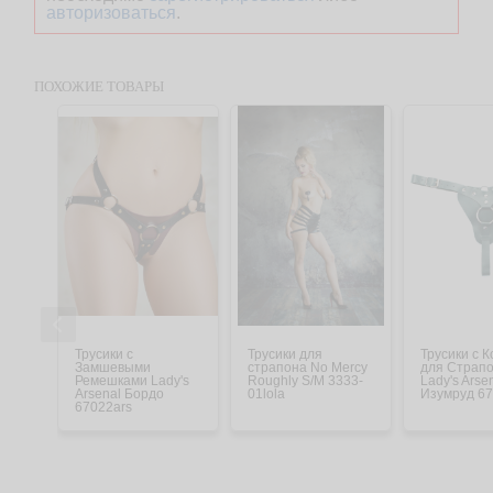
авторизоваться
.
ПОХОЖИЕ ТОВАРЫ
Трусики с
Трусики для
Трусики с 
Замшевыми
страпона No Mercy
для Страп
Ремешками Lady's
Roughly S/M 3333-
Lady's Arse
Arsenal Бордо
01lola
Изумруд 67
67022ars