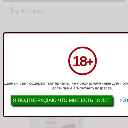
ВОЙТИ
РЕГИСТРАЦИЯ
Каталог
›
Трусы для страпона
›
Универсальный пояс для страпона бабочка
18
+
BW-022107-1
УНИВЕРСАЛЬНЫЙ ПОЯС ДЛЯ
СТРАПОНА БАБОЧКА BW-022107-1
Данный сайт содержит материалы, не предназначенные для про
достигшим 18-летнего возраста.
Я ПОДТВЕРЖДАЮ ЧТО МНЕ ЕСТЬ 18 ЛЕТ
УЙТ