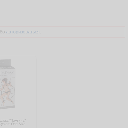
бо
авторизоваться
.
ндажа "Паутина"
Ошейник с Поводком Lady's
System One Size
Arsenal Black 68003ars