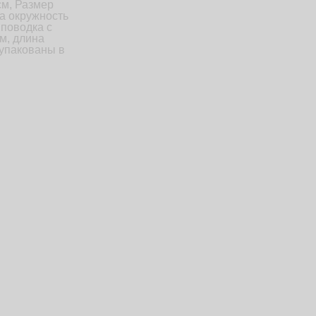
см, Размер
на окружность
 поводка с
см, длина
 упакованы в