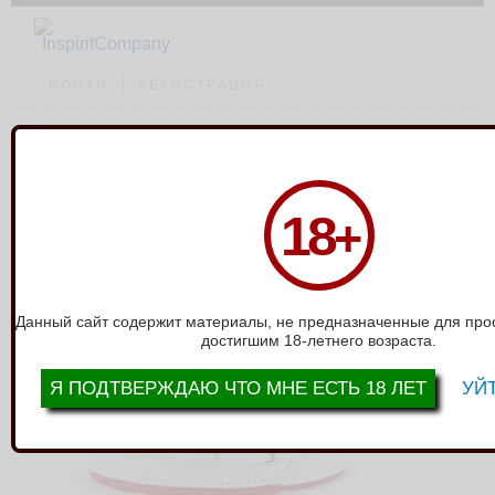
ВОЙТИ
РЕГИСТРАЦИЯ
Каталог
›
Ошейники, поводки
›
Ошейник белый с кольцом 55046ars
18
+
ОШЕЙНИК БЕЛЫЙ С КОЛЬЦОМ
55046ARS
Данный сайт содержит материалы, не предназначенные для про
достигшим 18-летнего возраста.
Я ПОДТВЕРЖДАЮ ЧТО МНЕ ЕСТЬ 18 ЛЕТ
УЙТ