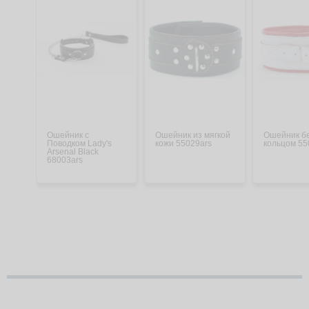
Ошейник с
Ошейник из мягкой
Ошейник б
Поводком Lady's
кожи 55029ars
кольцом 55
Arsenal Black
68003ars