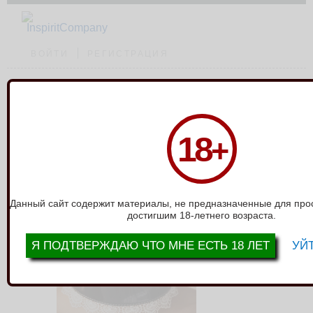
ВОЙТИ
РЕГИСТРАЦИЯ
Каталог
›
Ошейники, поводки
›
Изящный ошейник с кружевом BDSM Light
18
+
810008ars
ИЗЯЩНЫЙ ОШЕЙНИК С КРУЖЕВОМ
BDSM LIGHT 810008ARS
Данный сайт содержит материалы, не предназначенные для про
достигшим 18-летнего возраста.
Я ПОДТВЕРЖДАЮ ЧТО МНЕ ЕСТЬ 18 ЛЕТ
УЙТ