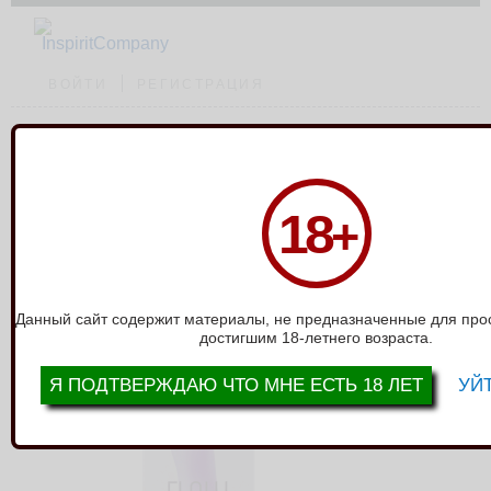
ВОЙТИ
РЕГИСТРАЦИЯ
Каталог
›
Фаллоимитаторы без мошонки
›
Нереалистичный дилдо Flow
18
+
Stray Purple 2041-01lola
НЕРЕАЛИСТИЧНЫЙ ДИЛДО FLOW
STRAY PURPLE 2041-01LOLA
Данный сайт содержит материалы, не предназначенные для про
достигшим 18-летнего возраста.
Я ПОДТВЕРЖДАЮ ЧТО МНЕ ЕСТЬ 18 ЛЕТ
УЙТ