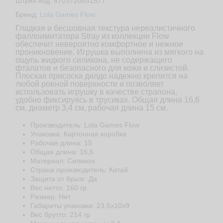
Штрих-код: 8703720031577
Бренд:
Lola Games Flow
Гладкая и бесшовная текстура нереалистичного
фаллоимитатора Stray из коллекции Flow
обеспечит невероятно комфортное и нежное
проникновение. Игрушка выполнена из мягкого на
ощупь жидкого силикона, не содержащего
фталатов и безопасного для кожи и слизистой.
Плоская присоска дилдо надежно крепится на
любой ровной поверхности и позволяет
использовать игрушку в качестве страпона,
удобно фиксируясь в трусиках. Общая длина 16,6
см, диаметр 3,4 см, рабочая длина 15 см.
Производитель: Lola Games Flow
Упаковка: Картонная коробка
Рабочая длина: 15
Общая длина: 16,6
Материал: Cиликон
Страна производитель: Китай
Защита от брызг: Да
Веc нетто: 160 гр
Размер: Нет
Габариты упаковки: 23,5x10x9
Веc брутто: 214 гр