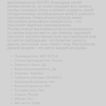
фаллоимитатор 010707. Благодаря своей
реалистичности, он точно передает все линии и
изгибы полового члена и сможет подарить своей
обладательнице незабываемые минуты райского
наслаждения. Нежный мастурбатор имеет
бесшовную рельефную поверхность – это
обеспечит приятное проникновение.
Реалистичный фаллоимитатор устанавливается
на любом ровном месте при помощи надежной
присоски, соответственно руки при любовной игре
остаются свободными, это позволит ласкать
другие эрогенные зоны своего тела. Мастурбатор
данной модели – это мечта каждой женщины.
Производитель: ART-STYLE
Страна производитель: Россия
Защита от брызг: Да
Водонепроницаемость: Да
Упаковка: Коробка
Габариты упаковки: 29x10x6,8
Внутренний диаметр: Нет
Внешний диаметр: Нет
Толщина (мм): Нет
Страна: Россия
Объем: Нет
Веc нетто: 210гр