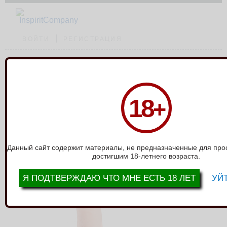
ВОЙТИ
РЕГИСТРАЦИЯ
Каталог
›
Фаллоимитаторы без мошонки
›
Фаллоимитатор на присоске
18
+
ART-Style №21 010707ru
ФАЛЛОИМИТАТОР НА ПРИСОСКЕ
ART-STYLE №21 010707RU
Данный сайт содержит материалы, не предназначенные для про
достигшим 18-летнего возраста.
Я ПОДТВЕРЖДАЮ ЧТО МНЕ ЕСТЬ 18 ЛЕТ
УЙТ