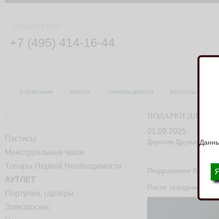
НАПИШИТЕ НАМ
+7 (495) 414-16-44
О КОМПАНИИ
КАТАЛОГ
ПРОИЗВОДИТЕЛИ
КОНТАКТЫ
У
ПОДАРКИ ДЛЯ Н
01.09.2025
Пэстисы
Дорогие Друзья, Клие
Данны
Менструальные чаши
Товары Первой Необходимости
Поздравляем Вас с на
АУТЛЕТ
После праздников сам
Портупеи, гартеры
Электросекс