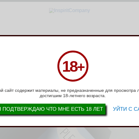
СЛОВИЯ РАБОТЫ
ВОПРОС-ОТВЕТ
ВАКАНСИИ
СЕРТИФИКАТЫ
Н
18
+
АШИХ ЛЮБИМЫХ КЛИЕНТОВ
нты и Партнеры!
й сайт содержит материалы, не предназначенные для просмотра 
достигшим 18-летнего возраста.
Я ПОДТВЕРЖДАЮ ЧТО МНЕ ЕСТЬ 18 ЛЕТ
УЙТИ С С
ступившим Новым годом! Пусть 2025 год принесет Вам счастье, зд
ое время позаботиться о пополнении ваших запасов! А мы подгото