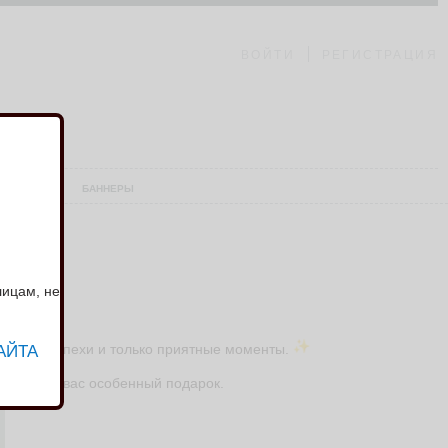
ВОЙТИ
РЕГИСТРАЦИЯ
АШ СКЛАД
БАННЕРЫ
лицам, не
АЙТА
оровье, успехи и только приятные моменты.
вили для вас особенный подарок.