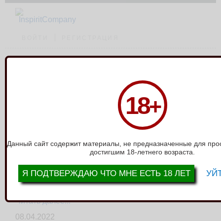
ВОЙТИ
РЕГИСТРАЦИЯ
НОВОСТИ
18
+
09.10.2023
НЕДЕЛИ LOLA GAMES WAND
Читать далее...
Данный сайт содержит материалы, не предназначенные для про
05.10.2023
достигшим 18-летнего возраста.
УМОПОМРАЧИТЕЛЬНЫЕ ЭРЕКЦИОННЫЕ КОЛЬЦА STELLAR
Читать далее...
Я ПОДТВЕРЖДАЮ ЧТО МНЕ ЕСТЬ 18 ЛЕТ
УЙТ
08.04.2022
КОНКУРС !!! КОНКУРС !!! КОНКУРС !!!
Читать далее...
08.04.2022