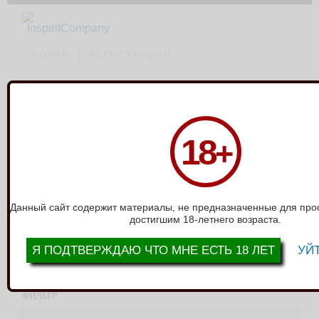
ВОЙТИ
РЕГИСТРАЦИЯ
Каталог
›
Зооэротика
18
+
ЗООЭРОТИКА
выводить по:
12
24
36
Показать все
только в наличии
Данный сайт содержит материалы, не предназначенные для про
достигшим 18-летнего возраста.
сортировать:
Я ПОДТВЕРЖДАЮ ЧТО МНЕ ЕСТЬ 18 ЛЕТ
УЙТ
Артикул группы из выгрузки: 00-00010591
Всего товаров: 0
ФИЛЬТР