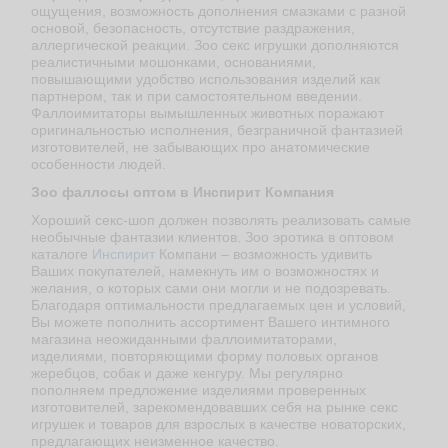
ощущения, возможность дополнения смазками с разной
основой, безопасность, отсутствие раздражения,
аллергической реакции. Зоо секс игрушки дополняются
реалистичными мошонками, основаниями,
повышающими удобство использования изделий как
партнером, так и при самостоятельном введении.
Фаллоимитаторы вымышленных животных поражают
оригинальностью исполнения, безграничной фантазией
изготовителей, не забывающих про анатомические
особенности людей.
Зоо фаллосы оптом в Инспирит Компания
Хороший секс-шоп должен позволять реализовать самые
необычные фантазии клиентов. Зоо эротика в оптовом
каталоге
Инспирит
Компани – возможность удивить
Ваших покупателей, намекнуть им о возможностях и
желания, о которых сами они могли и не подозревать.
Благодаря оптимальности предлагаемых цен и условий,
Вы можете пополнить ассортимент Вашего интимного
магазина неожиданными фаллоимитаторами,
изделиями, повторяющими форму половых органов
жеребцов, собак и даже кенгуру. Мы регулярно
пополняем предложение изделиями проверенных
изготовителей, зарекомендовавших себя на рынке секс
игрушек и товаров для взрослых в качестве новаторских,
предлагающих неизменное качество.