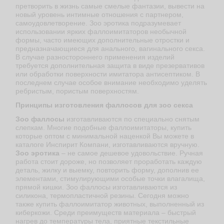
претворить в жизнь самые смелые фантазии, вывести на
новый уровень интимные отношения с партнером,
самоудовлетворение. Зоо эротика подразумевает
использовании ярких фаллоимитаторов необычной
формы, часто имеющих дополнительные отростки и
предназначающиеся для анального, вагинального секса.
В случае разностороннего применения изделий
требуется дополнительная защита в виде презервативов
или обработки поверхности имитатора антисептиком. В
последнем случае особое внимание необходимо уделять
ребристым, пористым поверхностям.
Принципы изготовления фаллосов для зоо секса
Зоо фаллосы
изготавливаются по специально снятым
слепкам. Многие подобные фаллоимитаторы, купить
которые оптом с минимальной наценкой Вы можете в
каталоге Инспирит Компани, изготавливаются вручную.
Зоо эротика
– не самое дешевое удовольствие. Ручная
работа стоит дороже, но позволяет проработать каждую
деталь, жилку и выемку, повторить форму, дополнив ее
элементами, стимулирующими особые точки влагалища,
прямой кишки. Зоо фаллосы изготавливаются из
силикона, термопластичной резины. Сегодня можно
также купить фаллоимитатор животных, выполненный из
киберкожи. Среди преимуществ материала – быстрый
нагрев до температуры тела, приятные текстильные