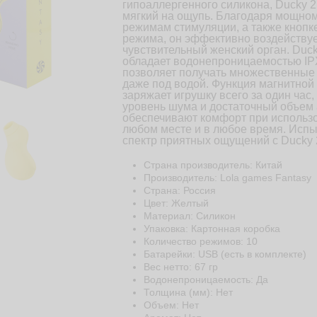
гипоаллергенного силикона, Ducky 2
мягкий на ощупь. Благодаря мощном
режимам стимуляции, а также кнопк
режима, он эффективно воздейству
чувствительный женский орган. Duck
обладает водонепроницаемостью IPX
позволяет получать множественные
даже под водой. Функция магнитной
заряжает игрушку всего за один час,
уровень шума и достаточный объем
обеспечивают комфорт при использ
любом месте и в любое время. Испы
спектр приятных ощущений с Ducky 
Страна производитель: Китай
Производитель: Lola games Fantasy
Страна: Россия
Цвет: Желтый
Материал: Cиликон
Упаковка: Картонная коробка
Количество режимов: 10
Батарейки: USB (есть в комплекте)
Веc нетто: 67 гр
Водонепроницаемость: Да
Толщина (мм): Нет
Объем: Нет