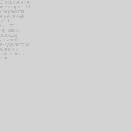
.0 невероятно
у мотору с 10
е перемотки
ет на самый
y 2.0
7, что
 оргазмы
 зарядки
 а низкий
 аккумулятора
овании в
тайте весь
2.0!