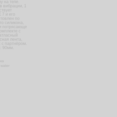
у на теле.
 вибрации, 1
ствует
 7 и его
отовлен по
го силикона,
ки потрясающе
омплекте с
 атласный
сная лента,
 с партнёром.
: 90мм.
бка
 water