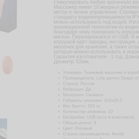
стимулировать любую эрогенную зон
Массажер имеет 10 мощных режимов
мотор и легкое управление. Соответ
стандарту водонепроницаемости IPX
можно использовать под водой. Изг
инновационной технологии из жидко
благодаря чему поверхность игруш
мягкая. Перезаряжается от USB. В к
игрушкой идёт зарядка, инструкция,
мешочек для хранения, а также атла
которую можно использовать в играх
Гарантия изготовителя - 1 год. Длина
Диаметр: 52мм.
Упаковка: Тканевый мешочек и коро
Производитель: Lola games Shape of
Страна: Россия
Вибрация: Да
Материал: Cиликон
Габариты упаковки: 9х5х20,5
Веc брутто: 163 гр
Количество режимов: 10
Батарейки: USB (есть в комплекте)
Общая длина: 9
Цвет: Розовый
Страна производитель: Китай