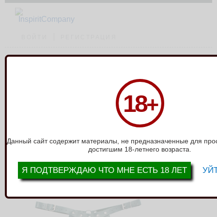
ВОЙТИ
РЕГИСТРАЦИЯ
Каталог
›
Трусы для страпона
›
Трусики с Кольцом для Страпона Lady's
18
+
Arsenal Изумруд 67015ars
ТРУСИКИ С КОЛЬЦОМ ДЛЯ
СТРАПОНА LADY'S ARSENAL
ИЗУМРУД 67015ARS
Данный сайт содержит материалы, не предназначенные для про
достигшим 18-летнего возраста.
Я ПОДТВЕРЖДАЮ ЧТО МНЕ ЕСТЬ 18 ЛЕТ
УЙТ