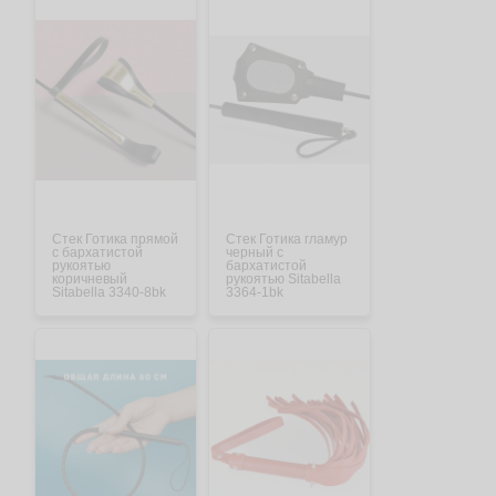
Стек Готика прямой
Стек Готика гламур
с бархатистой
черный с
рукоятью
бархатистой
коричневый
рукоятью Sitabella
Sitabella 3340-8bk
3364-1bk