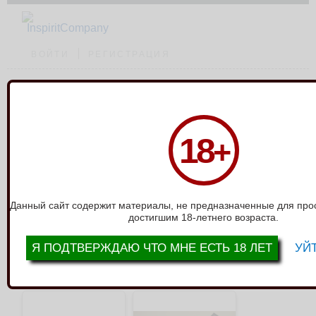
ВОЙТИ
РЕГИСТРАЦИЯ
Каталог
›
СК-Визит
18
+
СК-ВИЗИТ
>
>>
1
2
3
4
5
6
7
8
9
10
выводить по:
12
24
36
Показать все
Данный сайт содержит материалы, не предназначенные для про
достигшим 18-летнего возраста.
только в наличии
сортировать:
Я ПОДТВЕРЖДАЮ ЧТО МНЕ ЕСТЬ 18 ЛЕТ
УЙТ
Всего товаров: 257