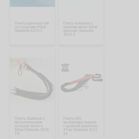
Плеть однохвостая
Плеть кожаная с
со стразами 65см
шипами мини 40см
Sitabella 4225-1
красная Sitabella
3024-2
Плеть SitaBlaсk с
Плеть MIX
металлическим
велюровая черная
кольцом Золото
с красной рукоятью
60см Sitabella 3026-
47см Sitabella 4212-
1G
1в