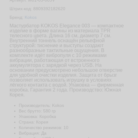
Артикул: M01-03-003V
Штрих-код: 8809392182620
Бренд:
Kokos
Мастурбатор KOKOS Elegance 003 — компактное
изделие в форме вагины из материала TPR
телесного цвета. Длина 16 см, диаметр 7 см.
Внутренний тоннель оснащён рельефной
структурой: тиснение и выступы создают
разнообразные тактильные ощущения. В
комплекте идёт вибропуля с 10 режимами
вибрации, работающая от встроенного
аккумулятора с зарядкой через USB. На
основании предусмотрено небольшое отверстие
для удобной очистки изделия. Защита от брызг
позволяет использовать игрушку в условиях
лёгкого контакта с водой. Упаковка — фирменная
коробка. Гарантия 2 года. Производство: Южная
Корея.
Производитель: Kokos
Веc брутто: 580 гр
Упаковка: Коробка
Страна: Корея
Количество режимов: 10
Вибрация: Да