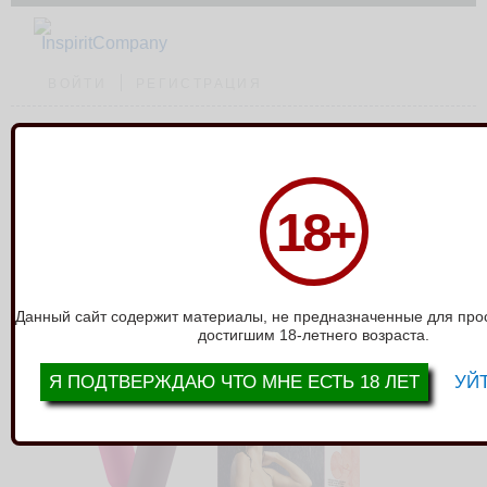
ВОЙТИ
РЕГИСТРАЦИЯ
Каталог
›
Мастурбаторы с вибро
›
Мастурбатор KOKOS Elegance 003 с
18
+
вибропулей телесный TPR M01-03-003V
МАСТУРБАТОР KOKOS ELEGANCE 003
С ВИБРОПУЛЕЙ ТЕЛЕСНЫЙ TPR M01-
03-003V
Данный сайт содержит материалы, не предназначенные для про
достигшим 18-летнего возраста.
Я ПОДТВЕРЖДАЮ ЧТО МНЕ ЕСТЬ 18 ЛЕТ
УЙТ