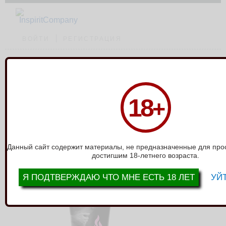
ВОЙТИ
РЕГИСТРАЦИЯ
Каталог
›
Пролонгаторы, возбудители
›
Возбуждающий лубрикант JUJU
18
+
HOT+ 50ml 7081JU
ВОЗБУЖДАЮЩИЙ ЛУБРИКАНТ JUJU
HOT+ 50ML 7081JU
Данный сайт содержит материалы, не предназначенные для про
достигшим 18-летнего возраста.
Я ПОДТВЕРЖДАЮ ЧТО МНЕ ЕСТЬ 18 ЛЕТ
УЙТ