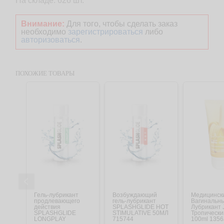
На складе: 626 шт.
Внимание:
Для того, чтобы сделать заказ
необходимо
зарегистрироваться
либо
авторизоваться
.
ПОХОЖИЕ ТОВАРЫ
Гель-лубрикант
Возбуждающий
Медицинск
продлевающего
гель-лубрикант
Вагинальн
действия
SPLASHGLIDE HOT
Лубрикант
SPLASHGLIDE
STIMULATIVE 50МЛ
Тропически
LONGPLAY
715744
100ml 135