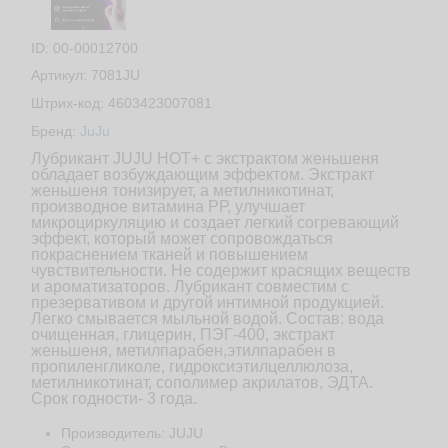
ID: 00-00012700
Артикул: 7081JU
Штрих-код: 4603423007081
Бренд:
JuJu
Лубрикант JUJU HOT+ с экстрактом женьшеня
обладает возбуждающим эффектом. Экстракт
женьшеня тонизирует, а метилникотинат,
производное витамина РР, улучшает
микроциркуляцию и создает легкий согревающий
эффект, который может сопровождаться
покраснением тканей и повышением
чувствительности. Не содержит красящих веществ
и ароматизаторов. Лубрикант совместим с
презервативом и другой интимной продукцией.
Легко смывается мыльной водой. Состав: вода
очищенная, глицерин, ПЭГ-400, экстракт
женьшеня, метилпарабен,этилпарабен в
пропиленгликоле, гидроксиэтилцеллюлоза,
метилникотинат, сополимер акрилатов, ЭДТА.
Срок годности- 3 года.
Производитель: JUJU