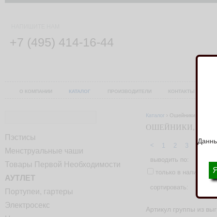
НАПИШИТЕ НАМ
+7 (495) 414-16-44
О КОМПАНИИ
КАТАЛОГ
ПРОИЗВОДИТЕЛИ
КОНТАКТЫ
У
Каталог
›
Ошейники, поводк
ОШЕЙНИКИ, ПОВ
Пэстисы
Данны
<
1
2
3
4
5
Менструальные чаши
выводить по:
12
2
Товары Первой Необходимости
только в наличии
АУТЛЕТ
сортировать:
Портупеи, гартеры
Электросекс
Артикул группы из вы