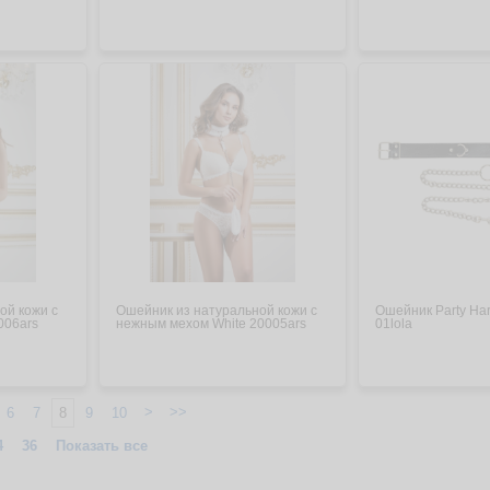
ой кожи с
Ошейник из натуральной кожи с
Ошейник Party Har
006ars
нежным мехом White 20005ars
01lola
>
>>
6
7
8
9
10
4
36
Показать все