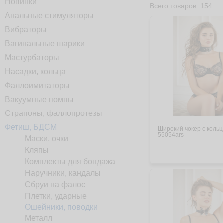
Новинки
Всего товаров: 154
Анальные стимуляторы
Вибраторы
Вагинальные шарики
Мастурбаторы
Насадки, кольца
Фаллоимитаторы
Вакуумные помпы
Страпоны, фаллопротезы
Фетиш, БДСМ
Широкий чокер с коль
55054ars
Маски, очки
Кляпы
Комплекты для бондажа
Наручники, кандалы
Сбруи на фалос
Плетки, ударные
Ошейники, поводки
Металл