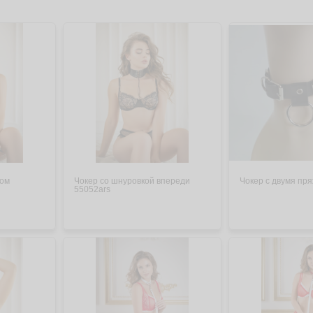
цом
Чокер со шнуровкой впереди
Чокер с двумя пр
55052ars