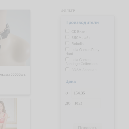
ФИЛЬТР
Производители
СК-Визит
БДСМ лайт
Rebelts
Lola Games Party
Hard
Lola Games
Bondage Collections
BDSM Арсенал
яжками 55055ars
Цена
от
до