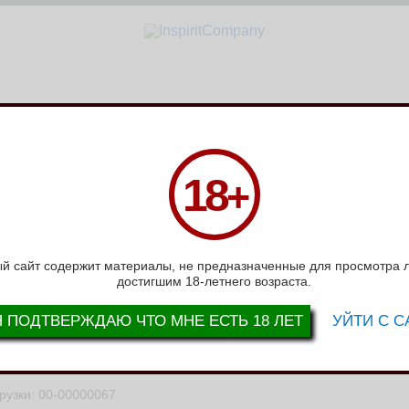
СЛОВИЯ РАБОТЫ
ВОПРОС-ОТВЕТ
ВАКАНСИИ
СЕРТИФИКАТЫ
Н
18
+
и
ОДКИ
й сайт содержит материалы, не предназначенные для просмотра 
>
>>
6
7
8
9
10
достигшим 18-летнего возраста.
4
36
Показать все
Я ПОДТВЕРЖДАЮ ЧТО МНЕ ЕСТЬ 18 ЛЕТ
УЙТИ С С
грузки: 00-00000067