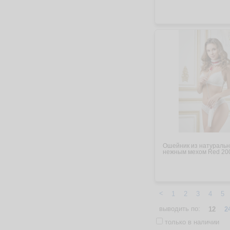
Ошейник из натуральн
нежным мехом Red 20
<
1
2
3
4
5
выводить по:
12
2
только в наличии