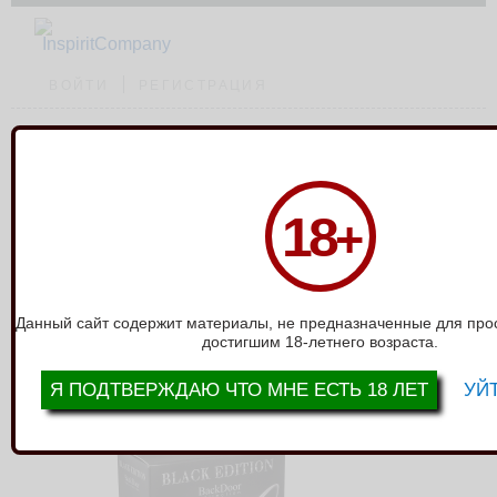
ВОЙТИ
РЕГИСТРАЦИЯ
Каталог
›
Стимуляторы без вибро
›
Силиконовый анальный эспандер Extra
18
+
Large Petals Anal Extender 4219-03Lola
СИЛИКОНОВЫЙ АНАЛЬНЫЙ
ЭСПАНДЕР EXTRA LARGE PETALS
ANAL EXTENDER 4219-03LOLA
Данный сайт содержит материалы, не предназначенные для про
достигшим 18-летнего возраста.
Я ПОДТВЕРЖДАЮ ЧТО МНЕ ЕСТЬ 18 ЛЕТ
УЙТ