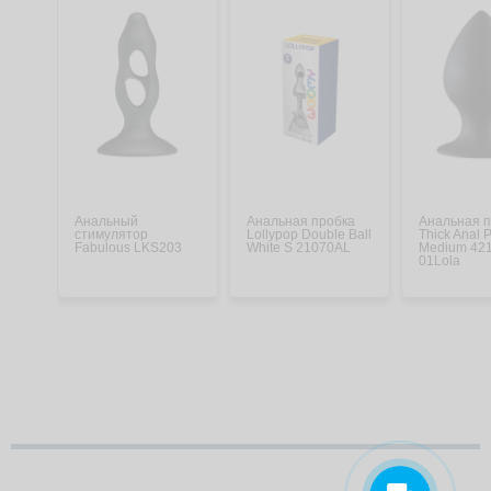
Анальный
Анальная пробка
Анальная 
стимулятор
Lollypop Double Ball
Thick Anal 
Fabulous LKS203
White S 21070AL
Medium 42
01Lola