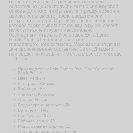
острых ощущений. Перед использованием
обязательно добавьте лубрикант на силиконовой
основе. Для того, чтобы ввести игрушку, соберите
два лепестка вместе, после введения они
раскроются внутри. Ограничительное основание,
которое также выполняет функцию ручки, делает
использование игрушки максимально
безопасным. Анальный эспандер Extra Large
Petals Anal Extender выполнен из
гипоаллергенного силикона. Максимальная длина
для проникновения составляет 12 см. Диаметр
при введении игрушки — 6 см, а в раскрытом виде
— 11 см.
Производитель: Lola Games Back Door Collection
Black Edition
Цвет: Черный
Материал: Cиликон
Вибрация: Нет
Упаковка: Коробка
Страна: Россия
Водонепроницаемость: Да
Батарейки: Нет
Веc брутто: 237 гр
Рабочая длина: 12
Максимальная ширина: 11
Страна производитель: Китай