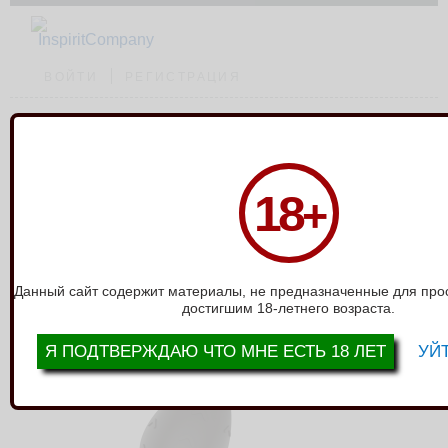
ВОЙТИ
РЕГИСТРАЦИЯ
Каталог
›
Стимуляторы без вибро
›
Силиконовая анальная пробка черная
18
+
S (5.8*2.8cm) 3302-01
СИЛИКОНОВАЯ АНАЛЬНАЯ ПРОБКА
ЧЕРНАЯ S (5.8*2.8CM) 3302-01
Данный сайт содержит материалы, не предназначенные для про
достигшим 18-летнего возраста.
Я ПОДТВЕРЖДАЮ ЧТО МНЕ ЕСТЬ 18 ЛЕТ
УЙТ