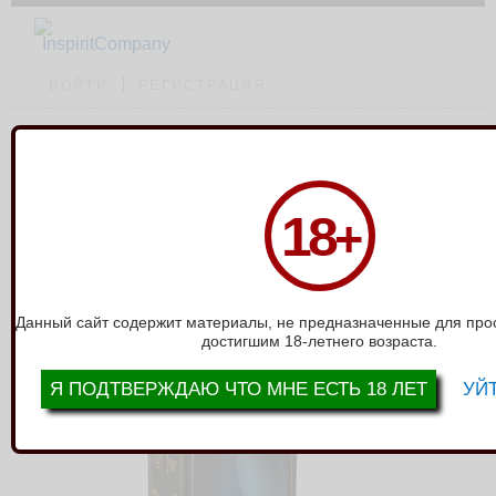
ВОЙТИ
РЕГИСТРАЦИЯ
Каталог
›
Стимуляторы без вибро
›
Анальная пробка Flash Gale 9010-
18
+
01Lola
АНАЛЬНАЯ ПРОБКА FLASH GALE
9010-01LOLA
Данный сайт содержит материалы, не предназначенные для про
достигшим 18-летнего возраста.
Я ПОДТВЕРЖДАЮ ЧТО МНЕ ЕСТЬ 18 ЛЕТ
УЙТ