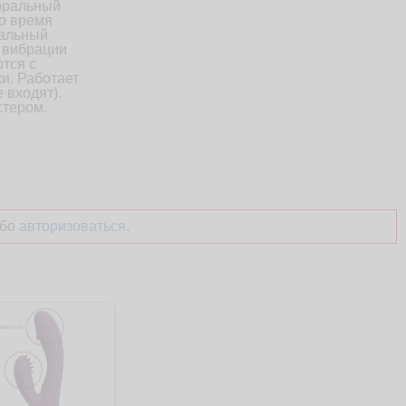
торальный
о время
мальный
и вибрации
тся с
и. Работает
е входят).
стером.
бо
авторизоваться
.